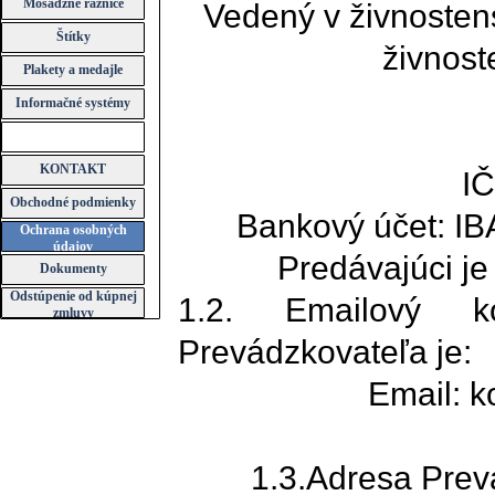
Mosadzné raznice
Vedený v živnostens
Štítky
živnost
Plakety a medajle
Informačné systémy
KONTAKT
I
Obchodné podmienky
Bankový účet: I
Ochrana osobných
údajov
Predávajúci je
Dokumenty
Odstúpenie od kúpnej
1.2. Emailový k
zmluvy
Prevádzkovateľa je:
Email: k
1.3.Adresa Prev