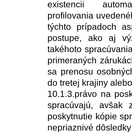
existencii autom
profilovania uvedenéh
týchto prípadoch a
postupe, ako aj v
takéhoto spracúvani
primeraných zárukách
sa prenosu osobných
do tretej krajiny ale
10.1.3.právo na posk
spracúvajú, avšak 
poskytnutie kópie s
nepriaznivé dôsledky