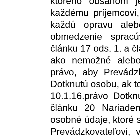
ktorého obsahom je
každému príjemcovi,
každú opravu aleb
obmedzenie spracú
článku 17 ods. 1. a č
ako nemožné alebo 
právo, aby Prevádzk
Dotknutú osobu, ak t
10.1.16.právo Dotkn
článku 20 Nariaden
osobné údaje, ktoré s
Prevádzkovateľovi,