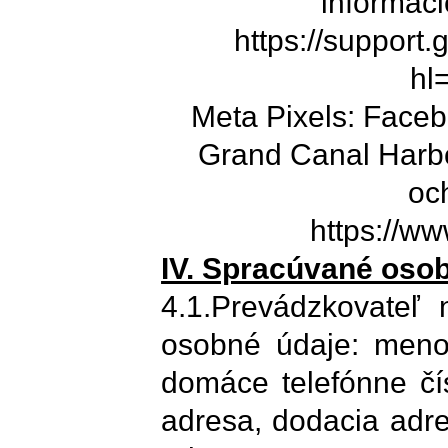
informáci
https://support
hl
Meta Pixels: Faceb
Grand Canal Harbou
oc
https://w
IV. Spracúvané oso
4.1.Prevádzkovateľ 
osobné údaje: meno,
domáce telefónne čís
adresa, dodacia adre