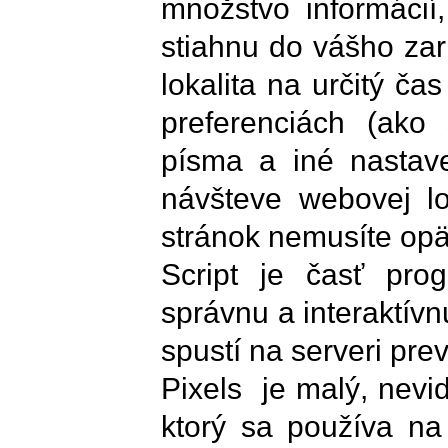
množstvo informácií
stiahnu do vášho za
lokalita na určitý č
preferenciách (ako 
písma a iné nastave
návšteve webovej lok
stránok nemusíte op
Script je časť pro
správnu a interaktív
spustí na serveri pr
Pixels je malý, nevi
ktorý sa používa na