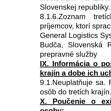
Slovenskej republiky.
8.1.6.Zoznam tretí
príjemcov, ktorí spr
General Logistics Sy
Budča, Slovenská Re
prepravné služby
IX. Informácia o p
krajín a dobe ich u
9.1.Neuplatňuje sa.
osôb do tretích krajín
X. Poučenie o exi
osoby: