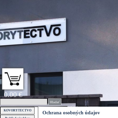
Prejsť na obsah
0.00 €
Hladať
Preskočiť menu
KOVORYTECTVO
Ochrana osobných údajov