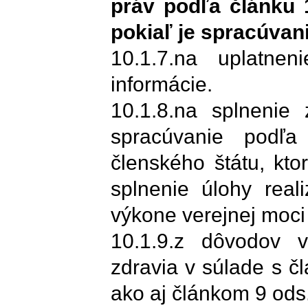
práv podľa článku 1
pokiaľ je spracúvan
10.1.7.na uplatne
informácie.
10.1.8.na splnenie 
spracúvanie podľa
členského štátu, kt
splnenie úlohy real
výkone verejnej moci
10.1.9.z dôvodov v
zdravia v súlade s čl
ako aj článkom 9 ods.