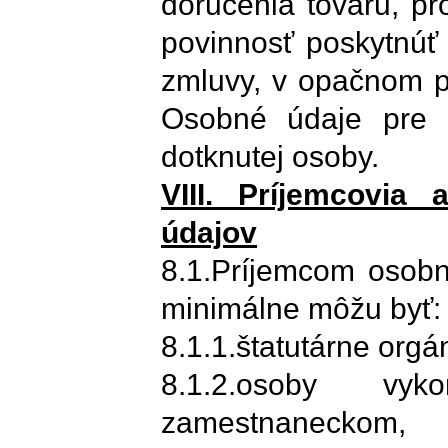
doručenia tovaru, p
povinnosť poskytnúť
zmluvy, v opačnom p
Osobné údaje pre 
dotknutej osoby.
VIII. Príjemcovia
údajov
8.1.Príjemcom osobn
minimálne môžu byť:
8.1.1.štatutárne orgá
8.1.2.osoby vy
zamestnanecko