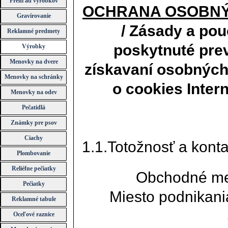
Prehľad výrobkov
OCHRANA OSOBNÝ
Gravírovanie
/ Zásady a po
Reklamné predmety
poskytnuté pre
Výrobky
Menovky na dvere
získavaní osobných
Menovky na schránky
o cookies Inte
Menovky na odev
Pečatidlá
Známky pre psov
Ciachy
1.1.Totožnosť a kont
Plombovanie
Reliéfne pečiatky
Obchodné me
Pečiatky
Miesto podnikani
Reklamné tabule
Oceľové raznice