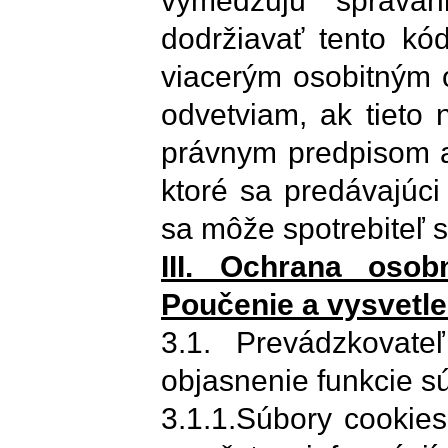
vymedzujú správan
dodržiavať tento kó
viacerým osobitným
odvetviam, ak tieto
právnym predpisom a
ktoré sa predávajúci
sa môže spotrebiteľ s
III. Ochrana osob
Poučenie a vysvetlen
3.1. Prevádzkovate
objasnenie funkcie sú
3.1.1.Súbory cookies