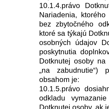
10.1.4.právo Dotkn
Nariadenia, ktorého
bez zbytočného odk
ktoré sa týkajú Dotk
osobných údajov Dot
poskytnutia doplnko
Dotknutej osoby na 
„na zabudnutie“) 
obsahom je:
10.1.5.právo dosia
odkladu vymazanie
Dotknutej osoby, ak j