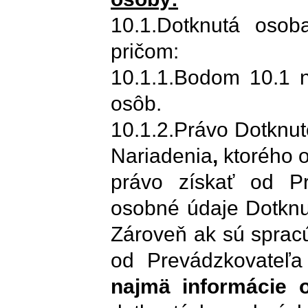
10.1.Dotknutá oso
pričom:
10.1.1.Bodom 10.1 n
osôb.
10.1.2.Právo Dotknut
Nariadenia
,
ktorého 
právo získať od Pr
osobné údaje Dotknu
Zároveň ak sú spracú
od Prevádzkovateľa
najmä informácie 