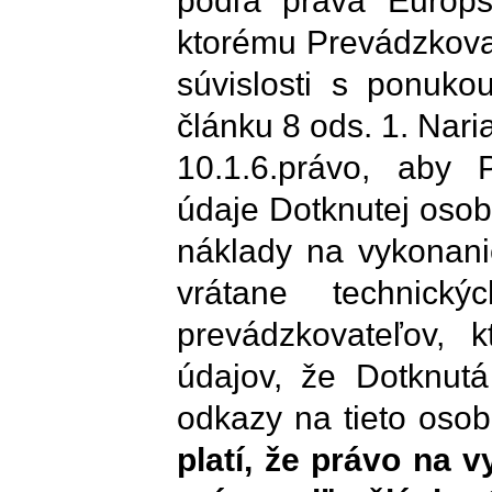
podľa práva Európs
ktorému Prevádzkovat
súvislosti s ponuko
článku 8 ods. 1. Nari
10.1.6.právo, aby P
údaje Dotknutej osob
náklady na vykonani
vrátane technický
prevádzkovateľov, 
údajov, že Dotknutá
odkazy na tieto osob
platí, že právo na