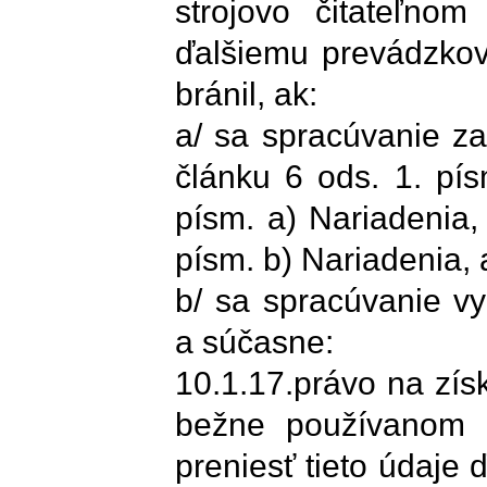
strojovo čitateľnom
ďalšiemu prevádzkova
bránil, ak:
a/ sa spracúvanie z
článku 6 ods. 1. pís
písm. a) Nariadenia,
písm. b) Nariadenia,
b/ sa spracúvanie v
a súčasne:
10.1.17.právo na zís
bežne používanom a
preniesť tieto údaje