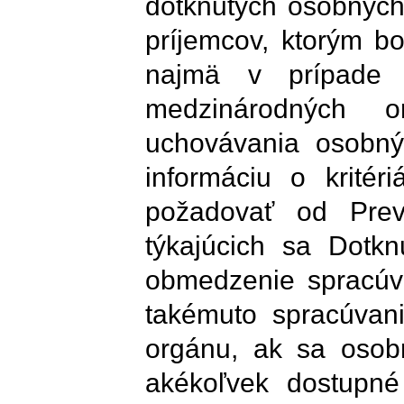
dotknutých osobných
príjemcov, ktorým b
najmä v prípade p
medzinárodných o
uchovávania osobný
informáciu o kritér
požadovať od Prev
týkajúcich sa Dotk
obmedzenie spracúva
takémuto spracúvan
orgánu, ak sa osobn
akékoľvek dostupné 