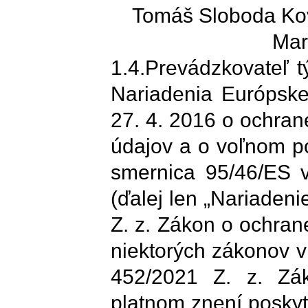
Tomáš Sloboda Kov
Mar
1.4.Prevádzkovateľ t
Nariadenia Európsk
27. 4. 2016 o ochran
údajov a o voľnom po
smernica 95/46/ES 
(ďalej len „Nariadeni
Z. z. Zákon o ochra
niektorých zákonov v
452/2021 Z. z. Zák
platnom znení poskyt