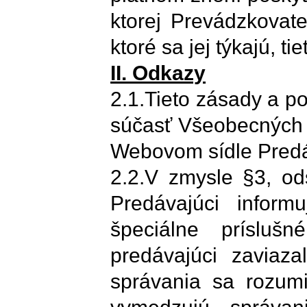
ktorej Prevádzkovate
ktoré sa jej týkajú, t
II. Odkazy
2.1.Tieto zásady a p
súčasť Všeobecných
Webovom sídle Pred
2.2.V zmysle §3, od
Predávajúci informu
špeciálne prísluš
predávajúci zaviaz
správania sa rozumi