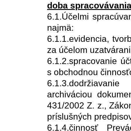
doba spracovávani
6.1.Účelmi spracúva
najmä:
6.1.1.evidencia, tvo
za účelom uzatvárani
6.1.2.spracovanie úč
s obchodnou činnosť
6.1.3.dodržiavani
archiváciou dokume
431/2002 Z. z., Záko
príslušných predpisov
6.1.4.činnosť Prev