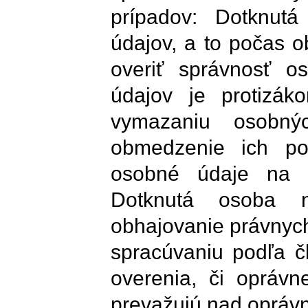
prípadov: Dotknut
údajov, a to počas 
overiť správnosť o
údajov je protizák
vymazaniu osobný
obmedzenie ich pou
osobné údaje na ú
Dotknutá osoba n
obhajovanie právnych
spracúvaniu podľa č
overenia, či opráv
prevažujú nad opráv